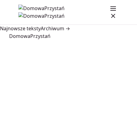
Najnowsze teksty
Archiwum →
DomowaPrzystań