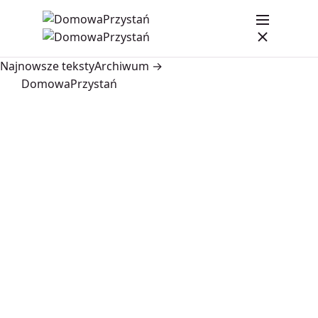
Najnowsze teksty
Archiwum →
DomowaPrzystań