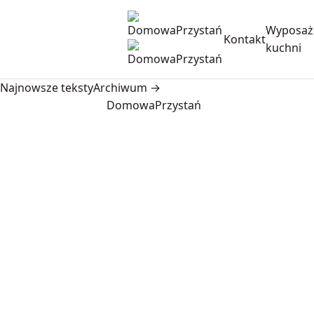
Wyposaż
Kontakt
kuchni
Najnowsze teksty
Archiwum →
DomowaPrzystań