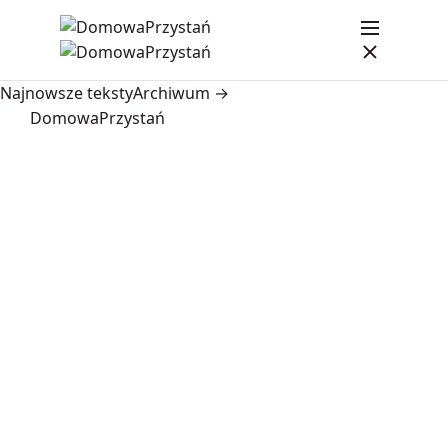
Najnowsze teksty
Archiwum →
DomowaPrzystań