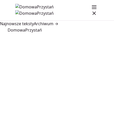
Najnowsze teksty
Archiwum →
DomowaPrzystań