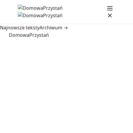
Najnowsze teksty
Archiwum →
DomowaPrzystań