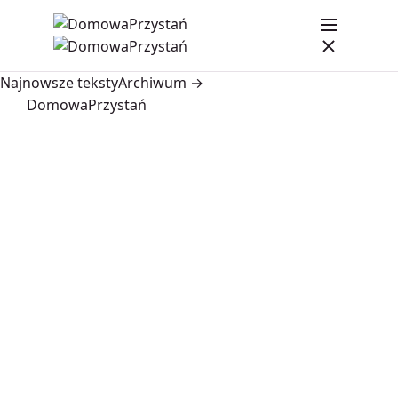
Najnowsze teksty
Archiwum →
DomowaPrzystań