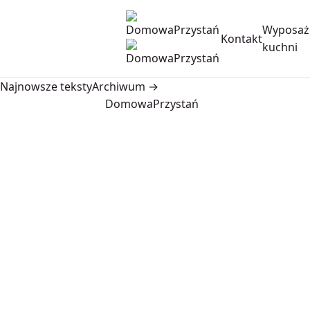
Wyposaż
Kontakt
kuchni
Najnowsze teksty
Archiwum →
DomowaPrzystań