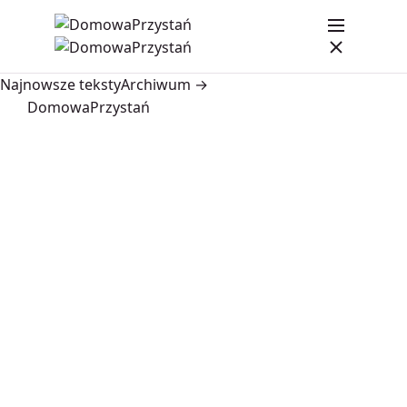
Najnowsze teksty
Archiwum →
DomowaPrzystań