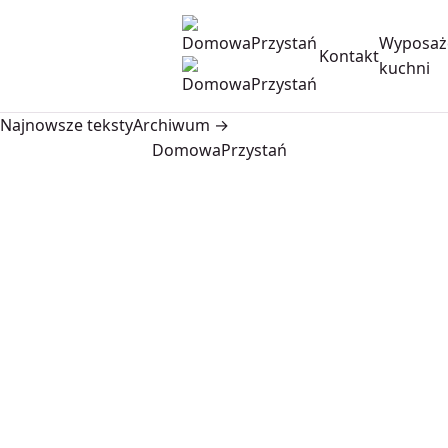
Wyposaż
Kontakt
kuchni
Najnowsze teksty
Archiwum →
DomowaPrzystań