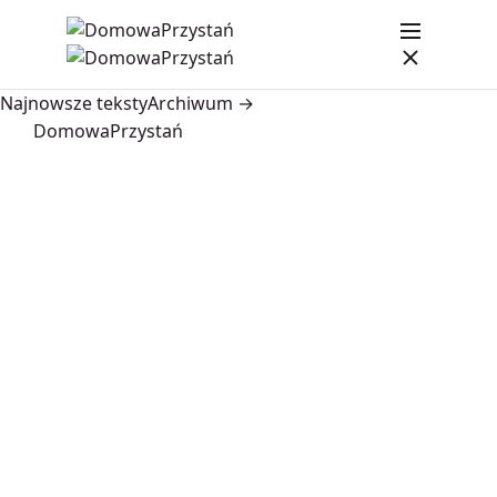
Najnowsze teksty
Archiwum →
DomowaPrzystań