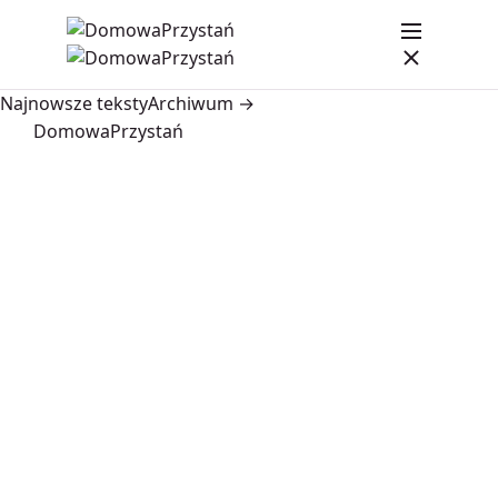
Najnowsze teksty
Archiwum →
DomowaPrzystań