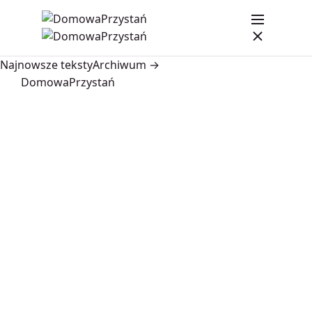
Najnowsze teksty
Archiwum →
DomowaPrzystań