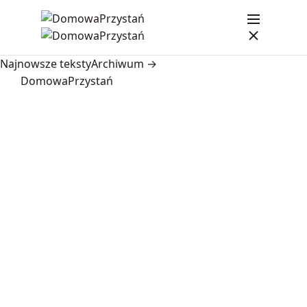
Najnowsze teksty
Archiwum →
DomowaPrzystań