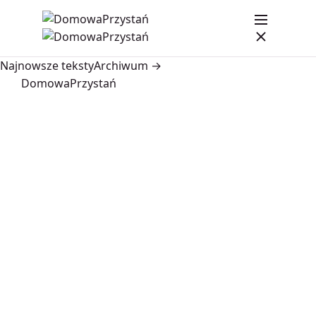
Najnowsze teksty
Archiwum →
DomowaPrzystań