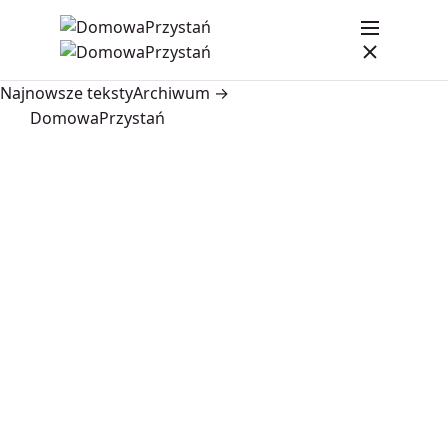
Najnowsze teksty
Archiwum →
DomowaPrzystań