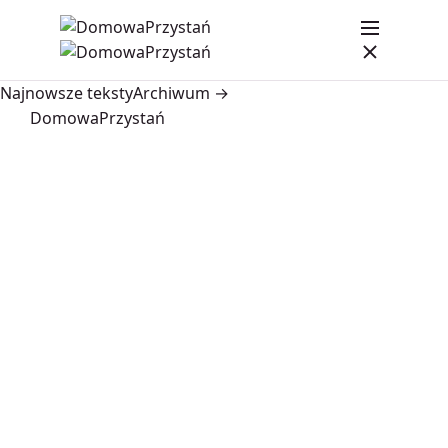
Najnowsze teksty
Archiwum →
DomowaPrzystań