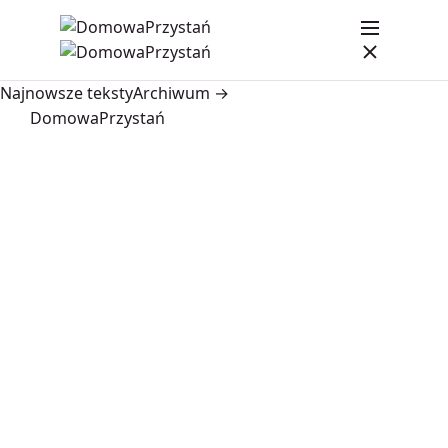
Najnowsze teksty
Archiwum →
DomowaPrzystań