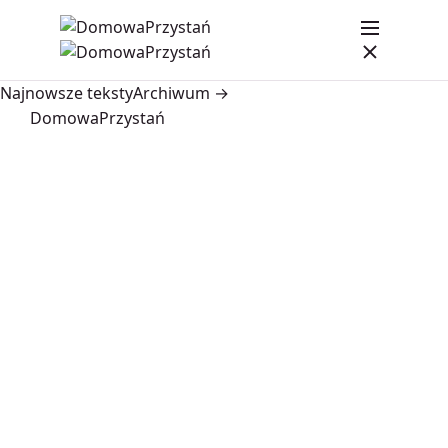
Najnowsze teksty
Archiwum →
DomowaPrzystań