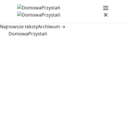
Najnowsze teksty
Archiwum →
DomowaPrzystań