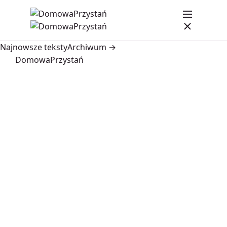
Najnowsze teksty
Archiwum →
DomowaPrzystań