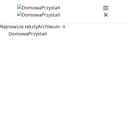
Najnowsze teksty
Archiwum →
DomowaPrzystań