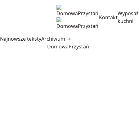
Wyposaż
Kontakt
kuchni
Najnowsze teksty
Archiwum →
DomowaPrzystań