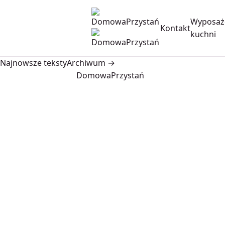
Wyposaż
Kontakt
kuchni
Najnowsze teksty
Archiwum →
DomowaPrzystań