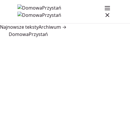
Najnowsze teksty
Archiwum →
DomowaPrzystań