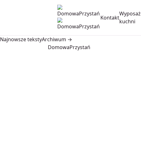
Wyposaż
Kontakt
kuchni
Najnowsze teksty
Archiwum →
DomowaPrzystań