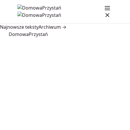
Najnowsze teksty
Archiwum →
DomowaPrzystań