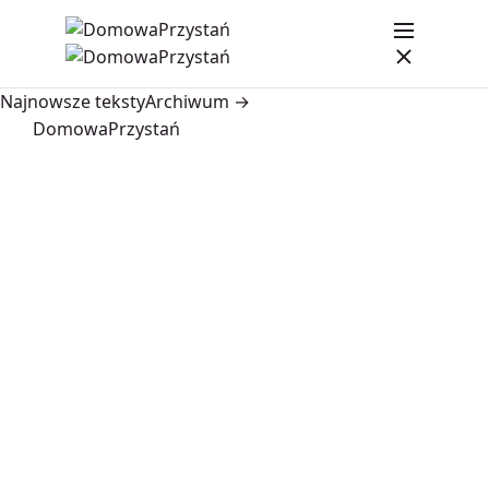
Najnowsze teksty
Archiwum →
DomowaPrzystań