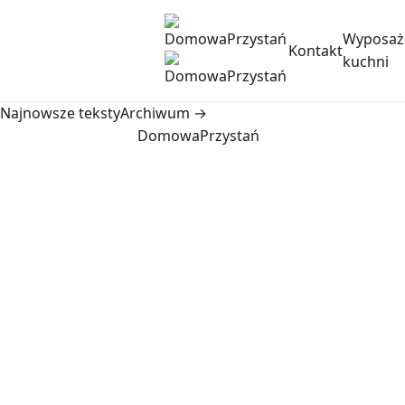
Wyposaż
Kontakt
kuchni
Najnowsze teksty
Archiwum →
DomowaPrzystań