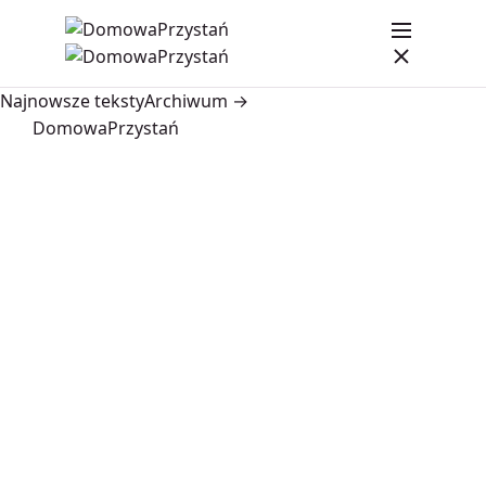
Najnowsze teksty
Archiwum →
DomowaPrzystań