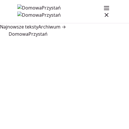
Najnowsze teksty
Archiwum →
DomowaPrzystań