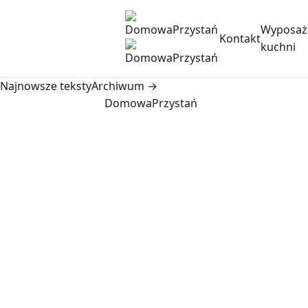
Wyposaż
Kontakt
kuchni
Najnowsze teksty
Archiwum →
DomowaPrzystań