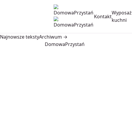
Wyposaż
Kontakt
kuchni
Najnowsze teksty
Archiwum →
DomowaPrzystań