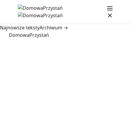
Najnowsze teksty
Archiwum →
DomowaPrzystań