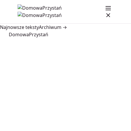
Najnowsze teksty
Archiwum →
DomowaPrzystań