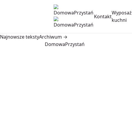
Wyposaż
Kontakt
kuchni
Najnowsze teksty
Archiwum →
DomowaPrzystań