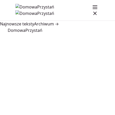
Najnowsze teksty
Archiwum →
DomowaPrzystań