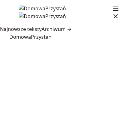
Najnowsze teksty
Archiwum →
DomowaPrzystań