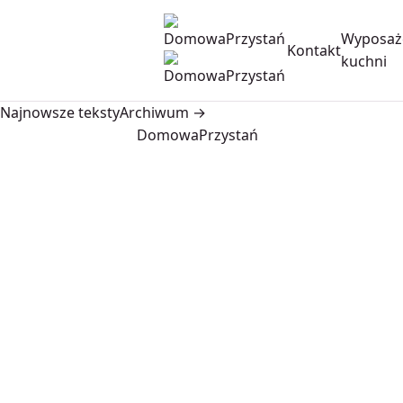
Wyposaż
Kontakt
kuchni
Najnowsze teksty
Archiwum →
DomowaPrzystań