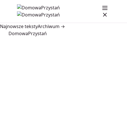
Najnowsze teksty
Archiwum →
DomowaPrzystań