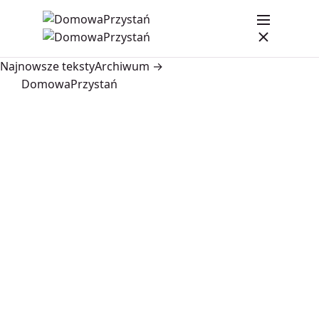
Najnowsze teksty
Archiwum →
DomowaPrzystań