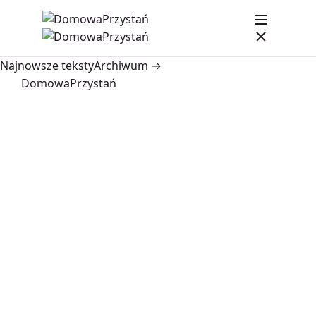
Najnowsze teksty
Archiwum →
DomowaPrzystań