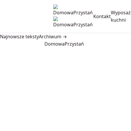
Wyposaż
Kontakt
kuchni
Najnowsze teksty
Archiwum →
DomowaPrzystań