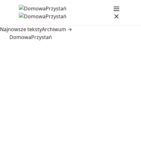
Najnowsze teksty
Archiwum →
DomowaPrzystań