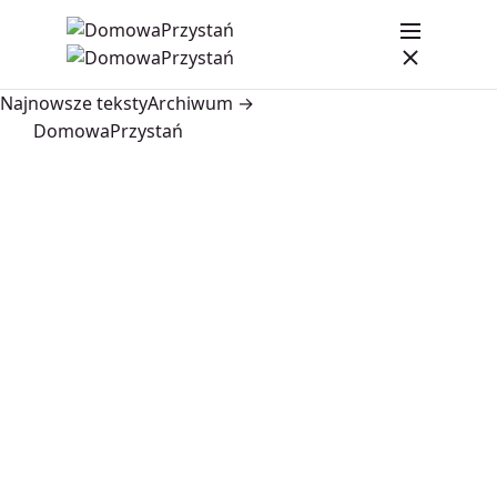
Najnowsze teksty
Archiwum →
DomowaPrzystań