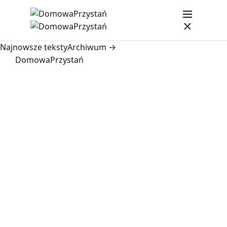
Najnowsze teksty
Archiwum →
DomowaPrzystań