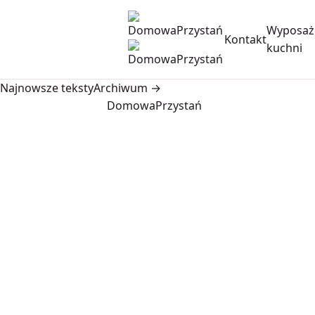
Wyposaż
Kontakt
kuchni
Najnowsze teksty
Archiwum →
DomowaPrzystań