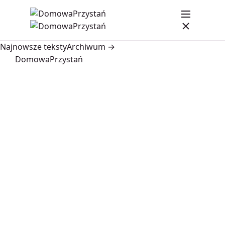
Najnowsze teksty
Archiwum →
DomowaPrzystań