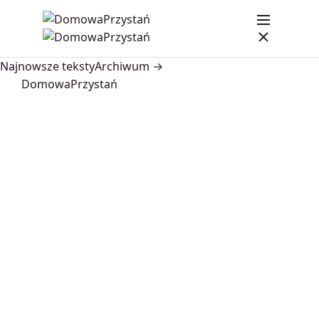
Najnowsze teksty
Archiwum →
DomowaPrzystań