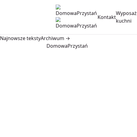
Wyposaż
Kontakt
kuchni
Najnowsze teksty
Archiwum →
DomowaPrzystań